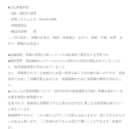
■主な業務内容：
・0歳～2歳児の保育
・保育システム入力（iPadを利用）
・保護者対応
・施設内清掃 他
＜一日の流れ＞ 登園のお迎え、検温、自由遊び、おやつ、昼食、午睡、起床、お
やつ、降園のお見送り
■組織体制：常勤の保育士5名＋パート5~6名体制で運営をする予定です。
■開所背景：周辺施設のメディカルビルに内科や小児科が併設されていることか
ら、病児病後保育が求められていました。
また、再開発されている地域のため若い世帯も多く子供の数の多いのですが、現状
市内では珍しく待機児童もあるため、地域貢献のために保育園の開所を決めまし
た。
■なないろの里保育園について：2021年3月の新規開所を目指し準備を進めている
企業主導型の保育園です。
定員19人で、家庭的な雰囲気で子ども達がのびのびと過ごせる保育園を創りたい
と考えています。
新規開所ですので、一から創り上げていく大変さはありますが、逆に大きなやりが
いがあると思います。（ご自身のお子さんも預けて働くことができます。給食付
き）